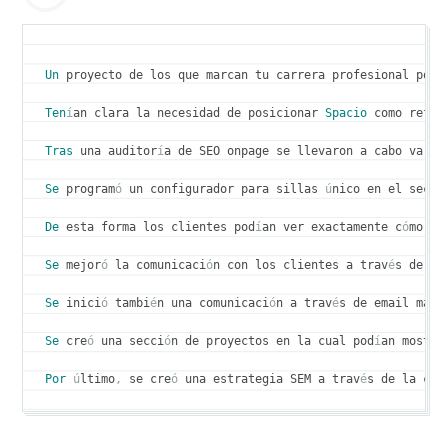
Un
 proyecto de los que marcan tu carrera profesional por 
Ten
í
an clara la necesidad de posicionar 
Spacio
 como refer
Tras
 una auditor
í
a de SEO onpage se llevaron a cabo varia
Se
 program
ó
 un configurador para sillas 
ú
nico en el secto
De
 esta forma los clientes pod
í
an ver exactamente c
ó
mo ib
Se
 mejor
ó
 la comunicaci
ó
n con los clientes a trav
é
s de di
Se
 inici
ó
 tambi
é
n una comunicaci
ó
n a trav
é
s de email mark
Se
 cre
ó
 una secci
ó
n de proyectos en la cual pod
í
an mostra
Por
ú
ltimo
,
 se cre
ó
 una estrategia SEM a trav
é
s de la cua