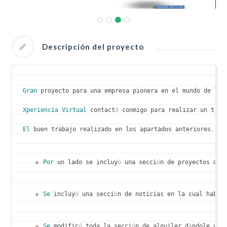
Descripción del proyecto
Gran
 proyecto para una empresa pionera en el mundo de la 
Xperiencia
Virtual
 contact
ó
 conmigo para realizar un trab
El
 buen trabajo realizado en los apartados anteriores
,
 le
Por
 un lado se incluy
ó
 una secci
ó
n de proyectos don
Se
 incluy
ó
 una secci
ó
n de noticias en la cual habla
Se
 modific
ó
 toda la secci
ó
n de alquiler d
á
ndole un 