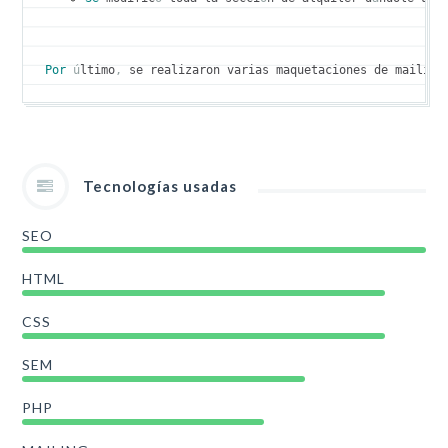
Por
ú
ltimo
,
 se realizaron varias maquetaciones de mailing
Tecnologías usadas
SEO
HTML
CSS
SEM
PHP