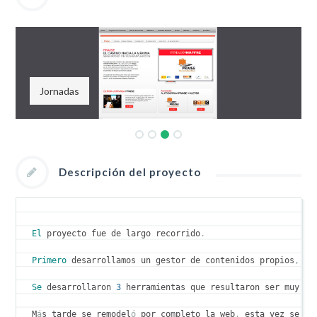
Jornadas
Descripción del proyecto
El
 proyecto fue de largo recorrido
.
Primero
 desarrollamos un gestor de contenidos propios
,
 de
Se
 desarrollaron 
3
 herramientas que resultaron ser muy ex
M
á
s tarde se remodel
ó
 por completo la web
,
 esta vez se el