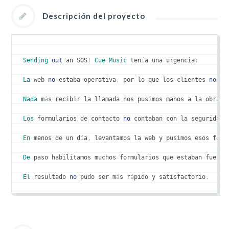
Descripción del proyecto
Sending
out
 an SOS
!
Cue
Music
 ten
í
a una urgencia
:
La
 web 
no
 estaba operativa
,
 por lo que los clientes 
no
 te
Nada
 m
á
s recibir la llamada nos pusimos manos a la obra
.
Los
 formularios de contacto 
no
 contaban con la seguridad 
En
 menos de un d
í
a
,
 levantamos la web y pusimos esos form
De
 paso habilitamos muchos formularios que estaban fuera 
El
 resultado 
no
 pudo ser m
á
s r
á
pido y satisfactorio
.