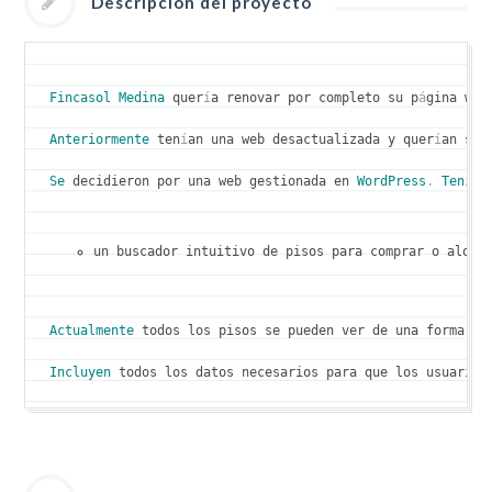
Descripción del proyecto
Fincasol
Medina
 quer
í
a renovar por completo su p
á
gina web
Anteriormente
 ten
í
an una web desactualizada y quer
í
an ser
Se
 decidieron por una web gestionada en 
WordPress
.
Ten
í
an
un buscador intuitivo de pisos para comprar o alqui
Actualmente
 todos los pisos se pueden ver de una forma cl
Incluyen
 todos los datos necesarios para que los usuarios