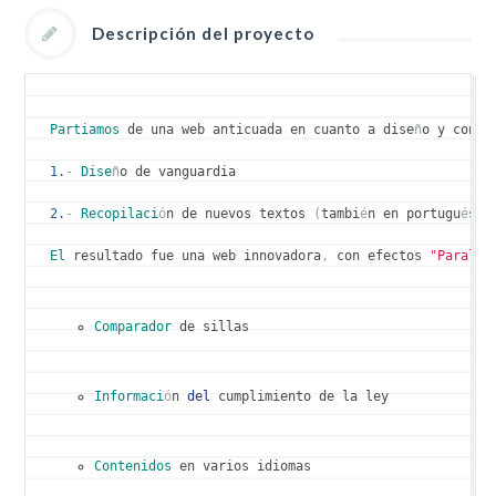
Descripción del proyecto
Partiamos
 de una web anticuada en cuanto a dise
ñ
o y conte
1.
-
Dise
ñ
o de vanguardia

2.
-
Recopilaci
ó
n de nuevos textos 
(
tambi
é
n en portugu
é
s e
El
 resultado fue una web innovadora
,
 con efectos 
"Paralla
Comparador
 de sillas
Informaci
ó
n 
del
 cumplimiento de la ley
Contenidos
 en varios idiomas