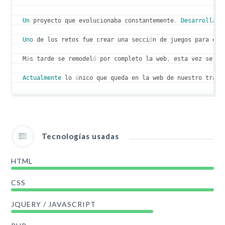
Un
 proyecto que evolucionaba constantemente
.
Desarrollamo
Uno
 de los retos fue crear una secci
ó
n de juegos para que
M
á
s tarde se remodel
ó
 por completo la web
,
 esta vez se el
Actualmente
 lo 
ú
nico que queda en la web de nuestro traba
Tecnologías usadas
HTML
CSS
JQUERY / JAVASCRIPT