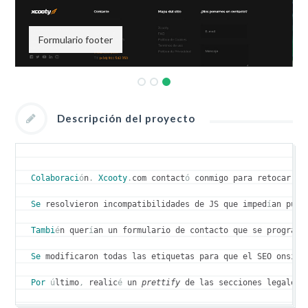
Formulario footer
Descripción del proyecto
Colaboraci
ó
n
.
Xcooty
.
com contact
ó
 conmigo para retocar un
Se
 resolvieron incompatibilidades de JS que imped
í
an puls
Tambi
é
n quer
í
an un formulario de contacto que se program
ó
Se
 modificaron todas las etiquetas para que el SEO onsite
Por
ú
ltimo
,
 realic
é
 un 
prettify 
de las secciones legales 