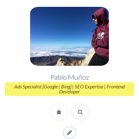
Pablo Muñoz
Ads Specialist [Google | Bing] | SEO Expertise | Frontend
Developer