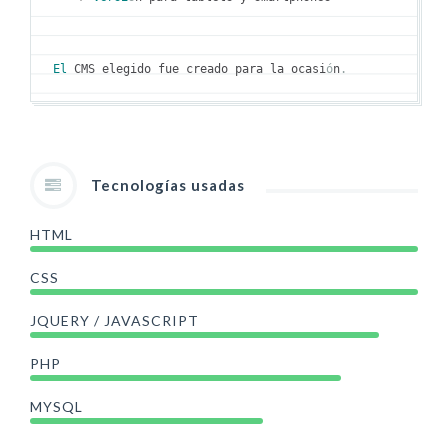
El
 CMS elegido fue creado para la ocasi
ó
n
.
Tecnologías usadas
HTML
CSS
JQUERY / JAVASCRIPT
PHP
MYSQL