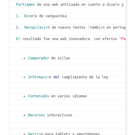
Partiamos
 de una web anticuada en cuanto a dise
ñ
o y cont
1.
-
Dise
ñ
o de vanguardia

2.
-
Recopilaci
ó
n de nuevos textos 
(
tambi
é
n en portugu
é
s 
El
 resultado fue una web innovadora
,
 con efectos 
"Parall
Comparador
 de sillas
Informaci
ó
n 
del
 cumplimiento de la ley
Contenidos
 en varios idiomas
Recursos
 interactivos
Versi
ó
n para tablets y smartphones