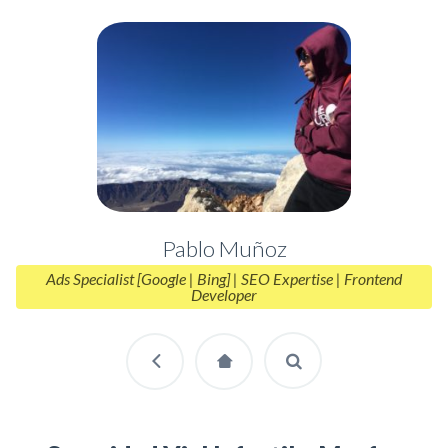
Pablo Muñoz
Ads Specialist [Google | Bing] | SEO Expertise | Frontend
Developer