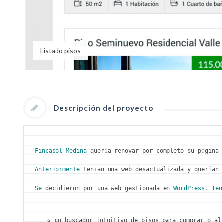
Listado pisos
Descripción del proyecto
Fincasol
Medina
 quer
í
a renovar por completo su p
á
gina
Anteriormente
 ten
í
an una web desactualizada y quer
í
an
Se
 decidieron por una web gestionada en 
WordPress
.
Te
un buscador intuitivo de pisos para comprar o al