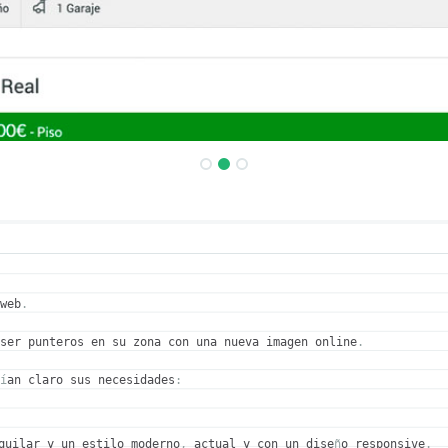
 web
.
 ser punteros en su zona con una nueva imagen online
.
n
í
an claro sus necesidades
:
quilar y un estilo moderno
,
 actual y con un dise
ñ
o responsive
.