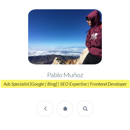
Pablo Muñoz
Ads Specialist [Google | Bing] | SEO Expertise | Frontend Developer