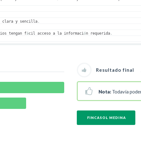
a clara y sencilla
.
rios tengan f
á
cil acceso a la informaci
ó
n requerida
.
Resultado final
Nota:
Todavía podem
FINCASOL MEDINA