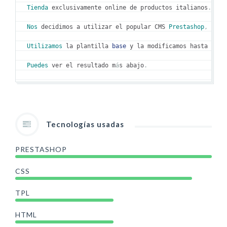
Tienda
 exclusivamente online de productos italianos
.
Nos
 decidimos a utilizar el popular CMS 
Prestashop
,
 ya q
Utilizamos
 la plantilla 
base
 y la modificamos hasta tal 
Puedes
 ver el resultado m
á
s abajo
.
Tecnologías usadas
PRESTASHOP
CSS
TPL
HTML