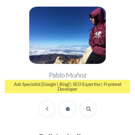
Pablo Muñoz
Ads Specialist [Google | Bing] | SEO Expertise | Frontend
Developer