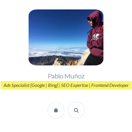
Pablo Muñoz
Ads Specialist [Google | Bing] | SEO Expertise | Frontend Developer