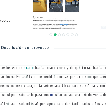
yectos
Descripción del proyecto
nterior web de 
Spacio
 hab
í
a tocado techo y de qu
é
 forma
,
 hab
í
a r
 un intensivo an
á
lisis
,
 se decidi
ó
 apostar por un dise
ñ
o que ace
 meses de duro trabajo
,
 la web estaba lista para su salida y con
a
 se sigue trabajando para que 
no
 s
ó
lo se vea una web de venta d
ealiz
ó
 una traducci
ó
n al portugu
é
s para dar facilidades a los vi