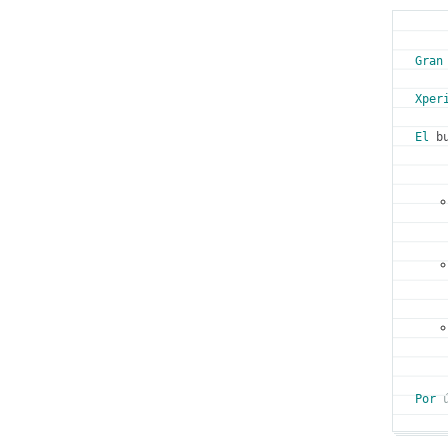
Gran
Xper
El
 b
Por