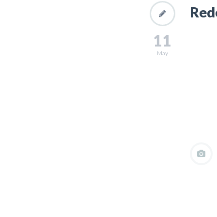
Red
11
May