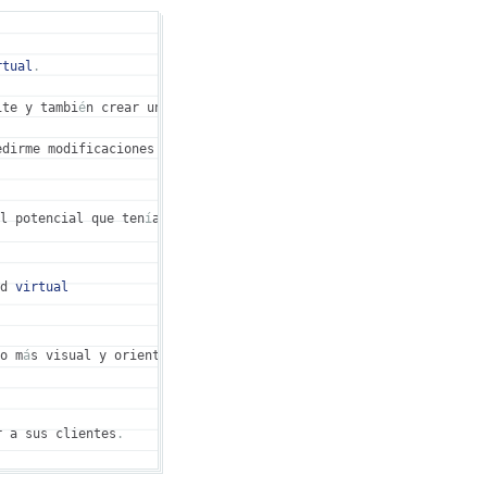
rtual
.
ite y tambi
é
n crear una estrategia SEM
.
edirme modificaciones en su web
:
l potencial que ten
í
an y sus potentes clientes
d 
virtual
o m
á
s visual y orientado al SEO
.
r a sus clientes
.