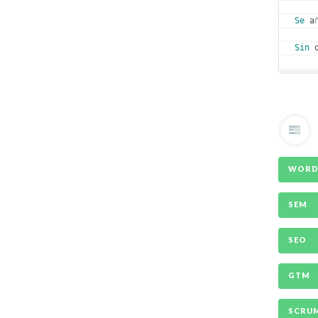
Se
 a
Sin
 
WORD
SEM
SEO
GTM
SCRU