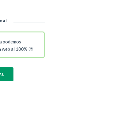
nal
a podemos
la web al 100% 🙂
AL