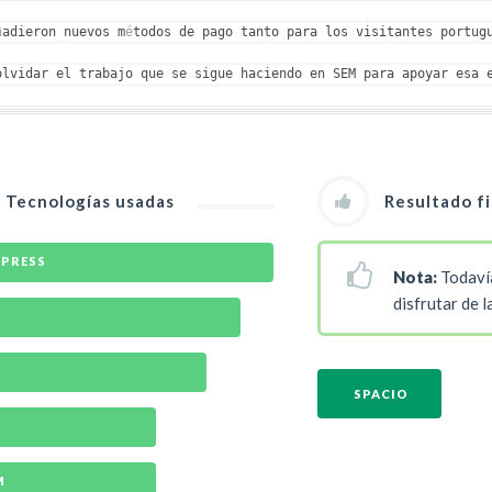
ñ
adieron nuevos m
é
todos de pago tanto para los visitantes portug
olvidar el trabajo que se sigue haciendo en SEM para apoyar esa 
Tecnologías usadas
Resultado fi
PRESS
Nota:
Todaví
disfrutar de 
SPACIO
M