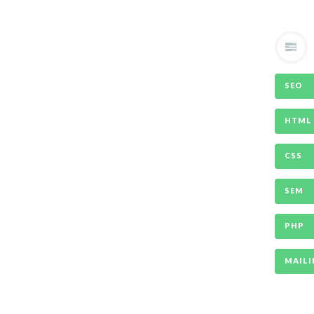
SEO
HTML
CSS
SEM
PHP
MAIL