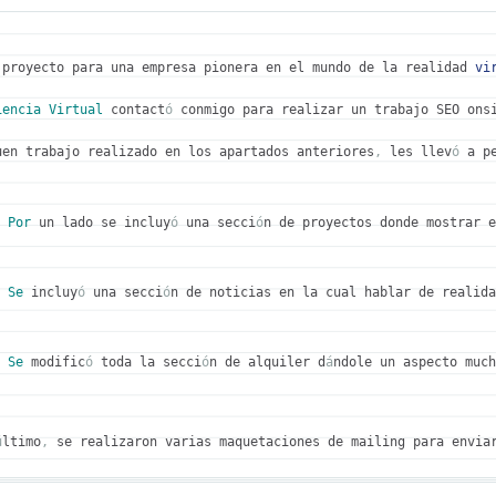
 proyecto para una empresa pionera en el mundo de la realidad 
vi
iencia
Virtual
 contact
ó
 conmigo para realizar un trabajo SEO ons
uen trabajo realizado en los apartados anteriores
,
 les llev
ó
 a p
Por
 un lado se incluy
ó
 una secci
ó
n de proyectos donde mostrar e
Se
 incluy
ó
 una secci
ó
n de noticias en la cual hablar de realida
Se
 modific
ó
 toda la secci
ó
n de alquiler d
á
ndole un aspecto much
ú
ltimo
,
 se realizaron varias maquetaciones de mailing para envia