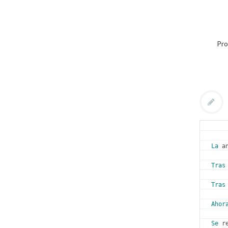
Pro
La
 a
Tras
Tras
Ahor
Se
 r