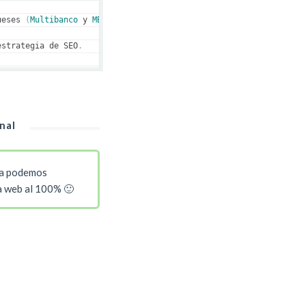
ueses 
(
Multibanco
 y 
MBWay
)
 como para los espa
ñ
oles 
(
Bizum
+
Cete
estrategia de SEO
.
nal
a podemos
la web al 100% 🙂