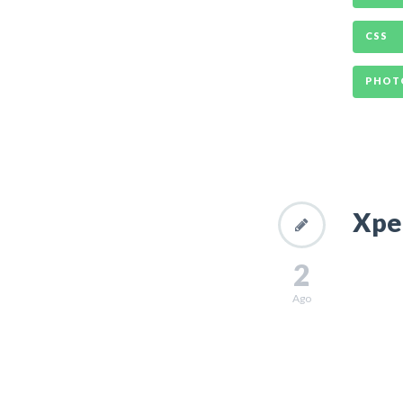
CSS
PHOT
Xper
2
Ago