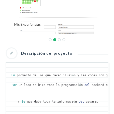
Mis Experiencias
Descripción del proyecto
Un
 proyecto de los que hacen ilusi
ó
n y les coges con gana
Por
 un lado se hizo toda la programaci
ó
n 
del
 backend en 
S
Se
 guardaba toda la informaci
ó
n 
del
 usuario