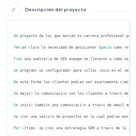
Descripción del proyecto
Un
 proyecto de los que marcan tu carrera profesional por 
Ten
í
an clara la necesidad de posicionar 
Spacio
 como refer
Tras
 una auditor
í
a de SEO onpage se llevaron a cabo varia
Se
 program
ó
 un configurador para sillas 
ú
nico en el secto
De
 esta forma los clientes pod
í
an ver exactamente c
ó
mo ib
Se
 mejor
ó
 la comunicaci
ó
n con los clientes a trav
é
s de di
Se
 inici
ó
 tambi
é
n una comunicaci
ó
n a trav
é
s de email mark
Se
 cre
ó
 una secci
ó
n de proyectos en la cual pod
í
an mostra
Por
ú
ltimo
,
 se cre
ó
 una estrategia SEM a trav
é
s de la cua