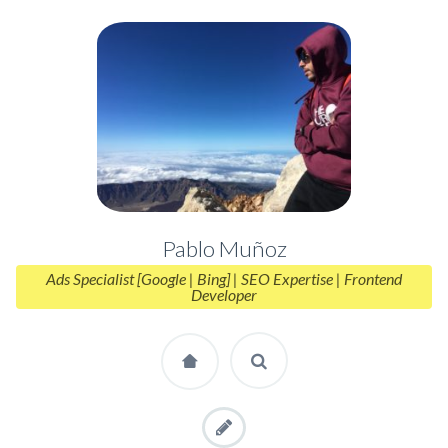
Pablo Muñoz
Ads Specialist [Google | Bing] | SEO Expertise | Frontend
Developer