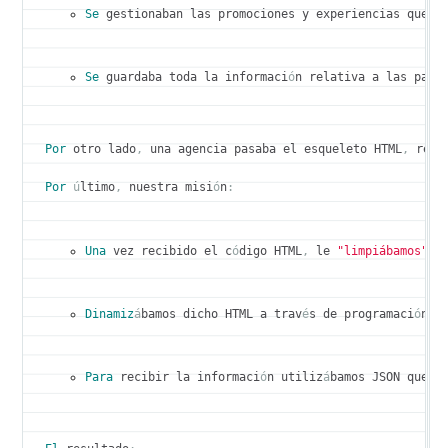
Se
 gestionaban las promociones y experiencias que l
Se
 guardaba toda la informaci
ó
n relativa a las part
Por
 otro lado
,
 una agencia pasaba el esqueleto HTML
,
 real
Por
ú
ltimo
,
 nuestra misi
ó
n
:
Una
 vez recibido el c
ó
digo HTML
,
 le 
"limpiábamos"
 p
Dinamiz
á
bamos dicho HTML a trav
é
s de programaci
ó
n 
J
Para
 recibir la informaci
ó
n utiliz
á
bamos JSON que v