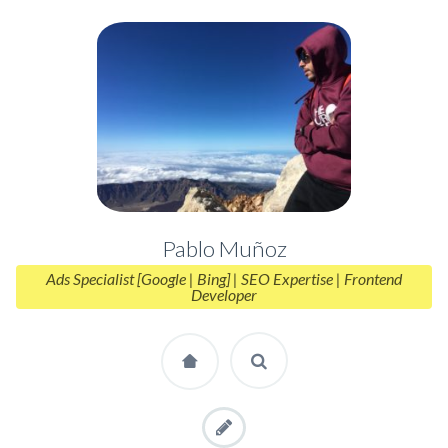
Pablo Muñoz
Ads Specialist [Google | Bing] | SEO Expertise | Frontend
Developer