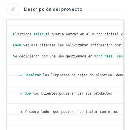
Descripción del proyecto
Pl
á
sticos 
Telacvel
 quer
í
a entrar en el mundo digital y la
Cada
 vez m
á
s clientes les solicitaban informaci
ó
n por tel
Se
 decidieron por una web gestionada en 
WordPress
.
Ten
í
an
Resaltar
 las limpiezas de cajas de pl
á
stico
,
 donde 
Que
 los clientes pudieran ver sus productos
Y sobre todo
,
 que pudieran contactar con ellos