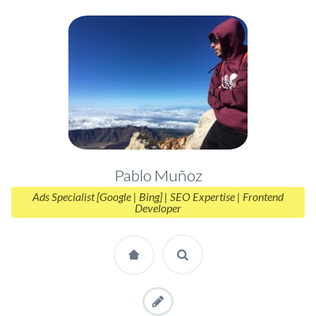
Pablo Muñoz
Ads Specialist [Google | Bing] | SEO Expertise | Frontend
Developer