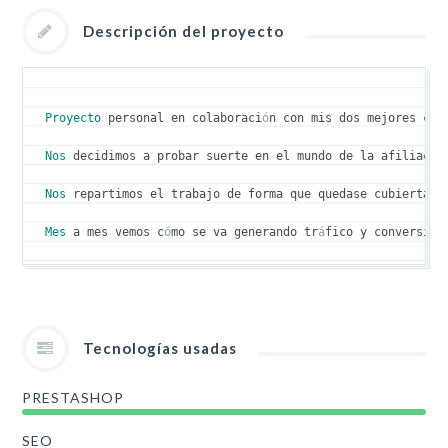
Descripción del proyecto
Proyecto
 personal en colaboraci
ó
n con mis dos mejores com
Nos
 decidimos a probar suerte en el mundo de la afiliaci
ó
Nos
 repartimos el trabajo de forma que quedase cubierta l
Mes
 a mes vemos c
ó
mo se va generando tr
á
fico y conversion
Tecnologías usadas
PRESTASHOP
SEO